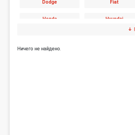
Dodge
Fiat
Honda
Hyundai
Jaguar
Jeep
Ничего не найдено.
Land Rover
Lexus
Mini
Mitsubishi
Peugeot
Porsche
SEAT
Skoda
Subaru
Suzuki