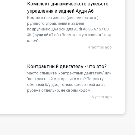
Комплект динамического рулевого
управления и задней Ауди А6
Комплект активного (динамического )
рулевого управления и задней
подруливающей оси для Audi A6 S6 A7 S7 C8
4K ( ауди а6 а7 ц8 ) Возможна установка " под
ключ"...
4 months ago
Контрактный двигатель - что это?
Часто слышите 'контрактный двигатель' или
'контрактный мотор' - что это? По факту
обычный б/у двс, только ввезенный из-за
рубежа отдельно, не своим ходом.
6 years ago