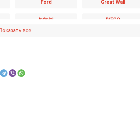
Ford
Great Wall
Infiniti
IVECO
Показать все
Kia
Lancia
Mazda
Mercedes-Benz
Nissan
Opel
Renault
Rover
Smart
SsangYong
Toyota
Volkswagen