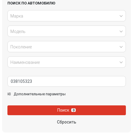
Honda
Hyundai
ПОИСК ПО АВТОМОБИЛЮ
Марка
Infiniti
IVECO
Модель
Jaguar
Jeep
Kia
Lancia
Поколение
Land Rover
Lexus
Наименование
Mazda
Mercedes-Benz
Mini
Mitsubishi
Дополнительные параметры
Nissan
Opel
Поиск
0
Peugeot
Porsche
Сбросить