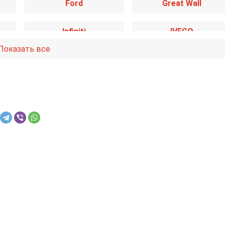
Ford
Great Wall
Infiniti
IVECO
Показать все
Kia
Lancia
Mazda
Mercedes-Benz
Nissan
Opel
Renault
Rover
Smart
SsangYong
Toyota
Volkswagen