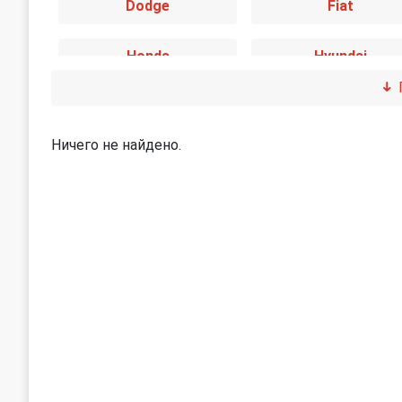
Dodge
Fiat
Honda
Hyundai
Jaguar
Jeep
Ничего не найдено.
Land Rover
Lexus
Mini
Mitsubishi
Peugeot
Porsche
SEAT
Skoda
Subaru
Suzuki