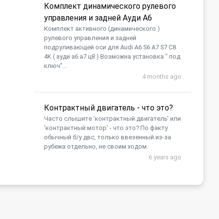
Комплект динамического рулевого
управления и задней Ауди А6
Комплект активного (динамического )
рулевого управления и задней
подруливающей оси для Audi A6 S6 A7 S7 C8
4K ( ауди а6 а7 ц8 ) Возможна установка " под
ключ"...
4 months ago
Контрактный двигатель - что это?
Часто слышите 'контрактный двигатель' или
'контрактный мотор' - что это? По факту
обычный б/у двс, только ввезенный из-за
рубежа отдельно, не своим ходом.
6 years ago