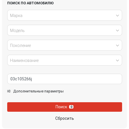
Honda
Hyundai
ПОИСК ПО АВТОМОБИЛЮ
Марка
Infiniti
IVECO
Модель
Jaguar
Jeep
Kia
Lancia
Поколение
Land Rover
Lexus
Наименование
Mazda
Mercedes-Benz
Mini
Mitsubishi
Дополнительные параметры
Nissan
Opel
Поиск
0
Peugeot
Porsche
Сбросить