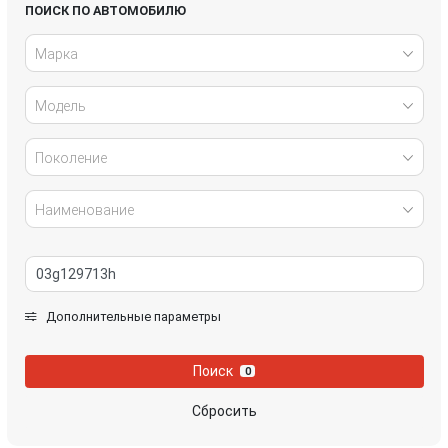
Honda
Hyundai
ПОИСК ПО АВТОМОБИЛЮ
Марка
Infiniti
IVECO
Модель
Jaguar
Jeep
Kia
Lancia
Поколение
Land Rover
Lexus
Наименование
Mazda
Mercedes-Benz
Mini
Mitsubishi
Дополнительные параметры
Nissan
Opel
Поиск
0
Peugeot
Porsche
Сбросить