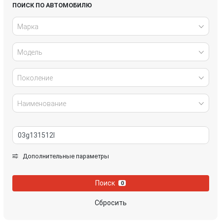
Honda
Hyundai
ПОИСК ПО АВТОМОБИЛЮ
Марка
Infiniti
IVECO
Модель
Jaguar
Jeep
Kia
Lancia
Поколение
Land Rover
Lexus
Наименование
Mazda
Mercedes-Benz
Mini
Mitsubishi
Дополнительные параметры
Nissan
Opel
Поиск
0
Peugeot
Porsche
Сбросить