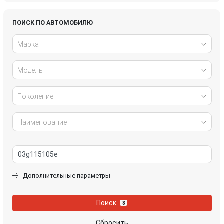
Honda
Hyundai
ПОИСК ПО АВТОМОБИЛЮ
Марка
Infiniti
IVECO
Модель
Jaguar
Jeep
Kia
Lancia
Поколение
Land Rover
Lexus
Наименование
Mazda
Mercedes-Benz
Mini
Mitsubishi
Дополнительные параметры
Nissan
Opel
Поиск
8
Peugeot
Porsche
Сбросить