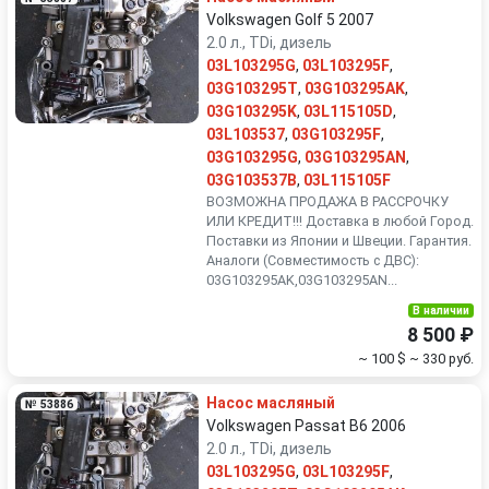
Volkswagen Golf 5 2007
2.0 л., TDi, дизель
03L103295G
,
03L103295F
,
03G103295T
,
03G103295AK
,
03G103295K
,
03L115105D
,
03L103537
,
03G103295F
,
03G103295G
,
03G103295AN
,
03G103537B
,
03L115105F
ВОЗМОЖНА ПРОДАЖА В РАССРОЧКУ
ИЛИ КРЕДИТ!!! Доставка в любой Город.
Поставки из Японии и Швеции. Гарантия.
Аналоги (Совместимость с ДВС):
03G103295AK,03G103295AN...
В наличии
8 500 ₽
~ 100 $
~ 330 руб.
Насос масляный
№ 53886
Volkswagen Passat B6 2006
2.0 л., TDi, дизель
03L103295G
,
03L103295F
,