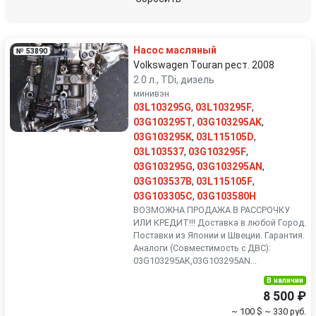
Renault
Rover
Насос масляный
№ 53890
SEAT
Skoda
Volkswagen Touran рест. 2008
2.0 л., TDi, дизель
минивэн
Smart
SsangYong
03L103295G
,
03L103295F
,
03G103295T
,
03G103295AK
,
Subaru
Suzuki
03G103295K
,
03L115105D
,
03L103537
,
03G103295F
,
Toyota
Volkswagen
03G103295G
,
03G103295AN
,
03G103537B
,
03L115105F
,
03G103305C
,
03G103580H
Volvo
ВОЗМОЖНА ПРОДАЖА В РАССРОЧКУ
ИЛИ КРЕДИТ!!! Доставка в любой Город.
Поставки из Японии и Швеции. Гарантия.
Аналоги (Совместимость с ДВС):
03G103295AK,03G103295AN...
В наличии
8 500 ₽
~ 100 $
~ 330 руб.