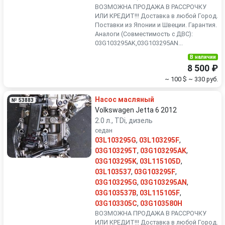
ВОЗМОЖНА ПРОДАЖА В РАССРОЧКУ
ИЛИ КРЕДИТ!!! Доставка в любой Город.
Поставки из Японии и Швеции. Гарантия.
Аналоги (Совместимость с ДВС):
03G103295AK,03G103295AN...
В наличии
8 500 ₽
~ 100 $
~ 330 руб.
Насос масляный
№ 53883
Volkswagen Jetta 6 2012
2.0 л., TDi, дизель
седан
03L103295G
,
03L103295F
,
03G103295T
,
03G103295AK
,
03G103295K
,
03L115105D
,
03L103537
,
03G103295F
,
03G103295G
,
03G103295AN
,
03G103537B
,
03L115105F
,
03G103305C
,
03G103580H
ВОЗМОЖНА ПРОДАЖА В РАССРОЧКУ
ИЛИ КРЕДИТ!!! Доставка в любой Город.