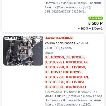
Поставки из Японии и Швеции. Гарантия.
Аналоги (Совместимость с ДВС):
03G103295AK,03G103295AN...
В наличии
8 500 ₽
~ 100 $
~ 330 руб.
Насос масляный
№ 53882
Volkswagen Passat B7 2013
2.0 л., TDi, дизель
седан
03L103295G
,
03L103295F
,
03G103295T
,
03G103295AK
,
03G103295K
,
03L115105D
,
03L103537
,
03G103295F
,
03G103295G
,
03G103295AN
,
03G103537B
,
03L115105F
,
03G103305C
,
03G103580H
ВОЗМОЖНА ПРОДАЖА В РАССРОЧКУ
ИЛИ КРЕДИТ!!! Доставка в любой Город.
Поставки из Японии и Швеции. Гарантия.
Аналоги (Совместимость с ДВС):