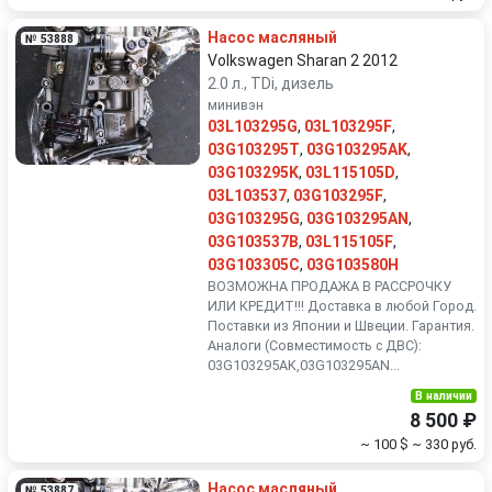
Насос масляный
№ 53888
Volkswagen Sharan 2 2012
2.0 л., TDi, дизель
минивэн
03L103295G
,
03L103295F
,
03G103295T
,
03G103295AK
,
03G103295K
,
03L115105D
,
03L103537
,
03G103295F
,
03G103295G
,
03G103295AN
,
03G103537B
,
03L115105F
,
03G103305C
,
03G103580H
ВОЗМОЖНА ПРОДАЖА В РАССРОЧКУ
ИЛИ КРЕДИТ!!! Доставка в любой Город.
Поставки из Японии и Швеции. Гарантия.
Аналоги (Совместимость с ДВС):
03G103295AK,03G103295AN...
В наличии
8 500 ₽
~ 100 $
~ 330 руб.
Насос масляный
№ 53887