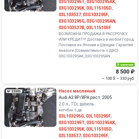
03G103295T
,
03G103295AK
,
03G103295K
,
03L115105D
,
03L103537
,
03G103295F
,
03G103295G
,
03G103295AN
,
03G103537B
,
03L115105F
ВОЗМОЖНА ПРОДАЖА В РАССРОЧКУ
ИЛИ КРЕДИТ!!! Доставка в любой Город.
Поставки из Японии и Швеции. Гарантия.
Аналоги (Совместимость с ДВС):
03G103295AK,03G103295AN...
В наличии
8 500 ₽
~ 100 $
~ 330 руб.
Насос масляный
№ 53885
Audi A3 8P/8PA рест. 2005
2.0 л., TDi, дизель
хетчбэк 5 дв.
03L103295G
,
03L103295F
,
03G103295T
,
03G103295AK
,
03G103295K
,
03L115105D
,
03L103537
,
03G103295F
,