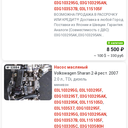
03G103295G
,
03G103295AN
,
03G103537B
,
03L115105F
ВОЗМОЖНА ПРОДАЖА В РАССРОЧКУ
ИЛИ КРЕДИТ!!! Доставка в любой Город.
Поставки из Японии и Швеции. Гарантия.
Аналоги (Совместимость с ДВС):
03G103295AK,03G103295AN...
В наличии
8 500 ₽
~ 100 $
~ 330 руб.
Насос масляный
№ 53884
Volkswagen Sharan 2-й рест. 2007
2.0 л., TDi, дизель
минивэн
03L103295G
,
03L103295F
,
03G103295T
,
03G103295AK
,
03G103295K
,
03L115105D
,
03L103537
,
03G103295F
,
03G103295G
,
03G103295AN
,
03G103537B
,
03L115105F
,
03G103305C
,
03G103580H