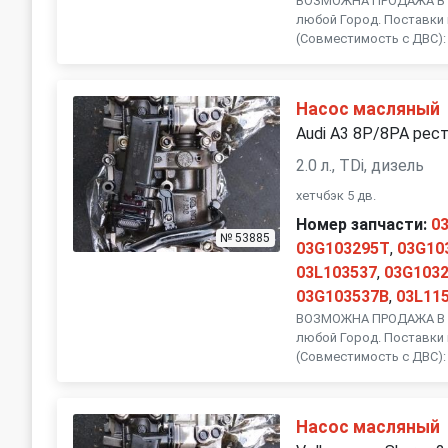
ВОЗМОЖНА ПРОДАЖА В Р
любой Город. Поставки 
(Совместимость с ДВС):
Насос масляный
Audi A3 8P/8PA рест
2.0 л., TDi, дизель
хетчбэк 5 дв.
Номер запчасти:
0
№ 53885
03G103295T
,
03G10
03L103537
,
03G103
03G103537B
,
03L11
ВОЗМОЖНА ПРОДАЖА В Р
любой Город. Поставки 
(Совместимость с ДВС):
Насос масляный