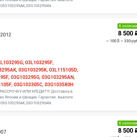
 03G103295AK,03G103295AN...
В наличи
8 500 
 2012
~ 100 $
~ 330 руб
3L103295G
,
03L103295F
,
3295AK
,
03G103295K
,
03L115105D
,
295F
,
03G103295G
,
03G103295AN
,
5105F
,
03G103305C
,
03G103580H
АССРОЧКУ ИЛИ КРЕДИТ!!! Доставка в
из Японии и Швеции. Гарантия. Аналоги
 03G103295AK,03G103295AN...
В наличи
8 500 
007