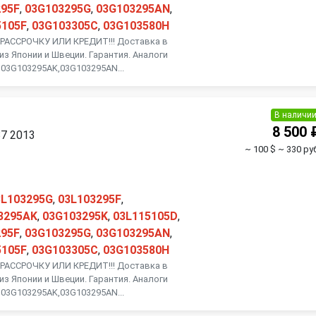
295F
,
03G103295G
,
03G103295AN
,
5105F
,
03G103305C
,
03G103580H
АССРОЧКУ ИЛИ КРЕДИТ!!! Доставка в
из Японии и Швеции. Гарантия. Аналоги
 03G103295AK,03G103295AN...
В наличи
8 500 
B7 2013
~ 100 $
~ 330 руб
3L103295G
,
03L103295F
,
3295AK
,
03G103295K
,
03L115105D
,
295F
,
03G103295G
,
03G103295AN
,
5105F
,
03G103305C
,
03G103580H
АССРОЧКУ ИЛИ КРЕДИТ!!! Доставка в
из Японии и Швеции. Гарантия. Аналоги
 03G103295AK,03G103295AN...