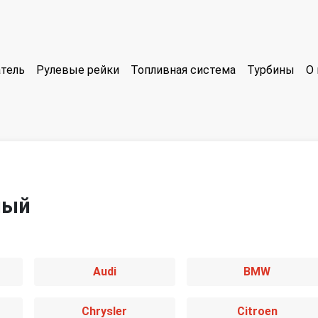
тель
Рулевые рейки
Топливная система
Турбины
О 
ный
Audi
BMW
Chrysler
Citroen