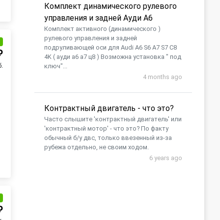
Комплект динамического рулевого
управления и задней Ауди А6
Комплект активного (динамического )
рулевого управления и задней
и
подруливающей оси для Audi A6 S6 A7 S7 C8
₽
4K ( ауди а6 а7 ц8 ) Возможна установка " под
.
ключ"...
4 months ago
Контрактный двигатель - что это?
Часто слышите 'контрактный двигатель' или
'контрактный мотор' - что это? По факту
обычный б/у двс, только ввезенный из-за
рубежа отдельно, не своим ходом.
6 years ago
и
₽