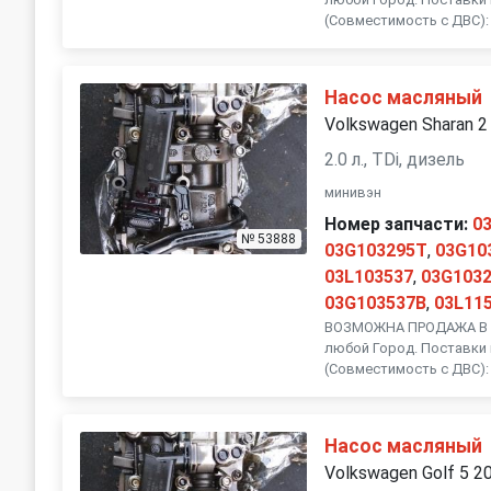
(Совместимость с ДВС):
Volvo
Насос масляный
Volkswagen Sharan 2
2.0 л., TDi, дизель
минивэн
Номер запчасти:
0
№ 53888
03G103295T
,
03G10
03L103537
,
03G103
03G103537B
,
03L11
ВОЗМОЖНА ПРОДАЖА В Р
любой Город. Поставки 
(Совместимость с ДВС):
Насос масляный
Volkswagen Golf 5 2