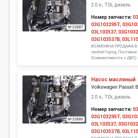
2.0 л., TDi, дизель
Номер запчасти:
0
03G103295T
,
03G10
№ 53887
03L103537
,
03G103
03G103537B
,
03L11
ВОЗМОЖНА ПРОДАЖА В Р
любой Город. Поставки 
(Совместимость с ДВС):
Насос масляный
Volkswagen Passat 
2.0 л., TDi, дизель
Номер запчасти:
0
03G103295T
,
03G10
№ 53886
03L103537
,
03G103
03G103537B
,
03L11