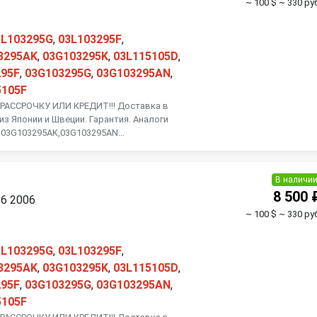
~ 100 $
~ 330 руб
3L103295G
,
03L103295F
,
3295AK
,
03G103295K
,
03L115105D
,
295F
,
03G103295G
,
03G103295AN
,
5105F
АССРОЧКУ ИЛИ КРЕДИТ!!! Доставка в
из Японии и Швеции. Гарантия. Аналоги
 03G103295AK,03G103295AN...
В наличи
8 500 
B6 2006
~ 100 $
~ 330 руб
3L103295G
,
03L103295F
,
3295AK
,
03G103295K
,
03L115105D
,
295F
,
03G103295G
,
03G103295AN
,
5105F