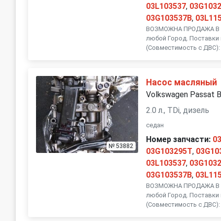
03L103537
,
03G103
03G103537B
,
03L11
ВОЗМОЖНА ПРОДАЖА В Р
любой Город. Поставки 
(Совместимость с ДВС):
Насос масляный
Volkswagen Passat 
2.0 л., TDi, дизель
седан
Номер запчасти:
0
№ 53882
03G103295T
,
03G10
03L103537
,
03G103
03G103537B
,
03L11
ВОЗМОЖНА ПРОДАЖА В Р
любой Город. Поставки 
(Совместимость с ДВС):