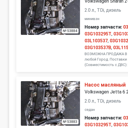
Volkswagen Sharan 2
2.0 л., TDi, дизель
минивэн
Номер запчасти:
0
№ 53884
03G103295T
,
03G10
03L103537
,
03G103
03G103537B
,
03L11
ВОЗМОЖНА ПРОДАЖА В Р
любой Город. Поставки 
(Совместимость с ДВС):
Насос масляный
Volkswagen Jetta 6 
2.0 л., TDi, дизель
седан
Номер запчасти:
0
№ 53883
03G103295T
,
03G10