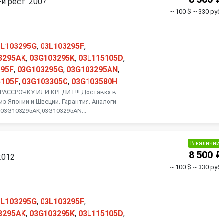
-й рест. 2007
~ 100 $
~ 330 руб
3L103295G
,
03L103295F
,
3295AK
,
03G103295K
,
03L115105D
,
295F
,
03G103295G
,
03G103295AN
,
5105F
,
03G103305C
,
03G103580H
АССРОЧКУ ИЛИ КРЕДИТ!!! Доставка в
из Японии и Швеции. Гарантия. Аналоги
 03G103295AK,03G103295AN...
В наличи
8 500 
2012
~ 100 $
~ 330 руб
3L103295G
,
03L103295F
,
3295AK
,
03G103295K
,
03L115105D
,